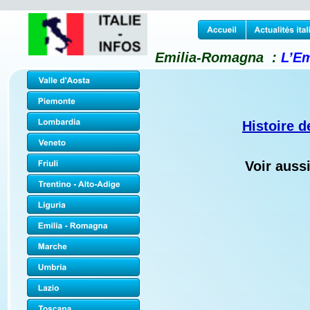
Emilia-Romagna  :
 L’E
Histoire 
Voir auss