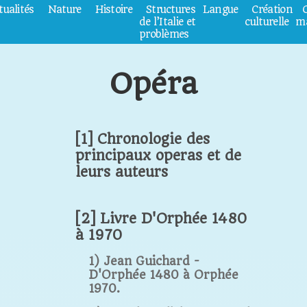
tualités
Nature
Histoire
Structures
Langue
Création
de l’Italie et
culturelle
ma
problèmes
Opéra
[1] Chronologie des
principaux operas et de
leurs auteurs
[2] Livre D'Orphée 1480
à 1970
1) Jean Guichard -
D'Orphée 1480 à Orphée
1970.