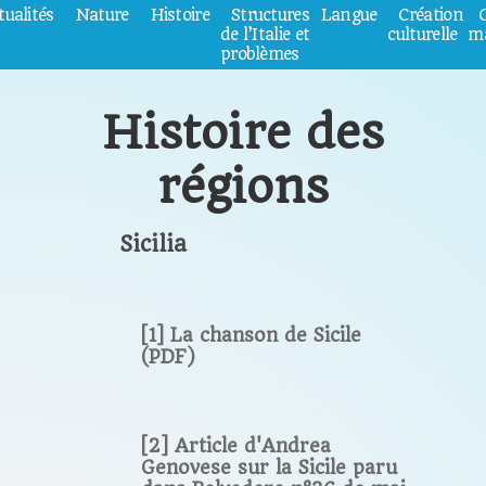
tualités
Nature
Histoire
Structures
Langue
Création
de l’Italie et
culturelle
ma
problèmes
Histoire des
régions
Sicilia
[1] La chanson de Sicile
(PDF)
[2] Article d'Andrea
Genovese sur la Sicile paru