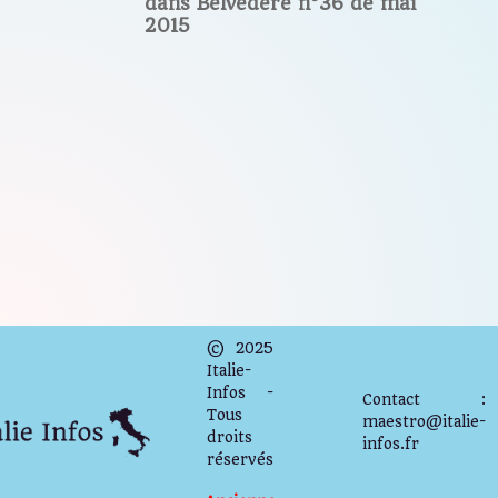
dans Belvedere n°36 de mai
2015
© 2025
Italie-
Infos -
Contact :
Tous
maestro@italie-
droits
infos.fr
réservés