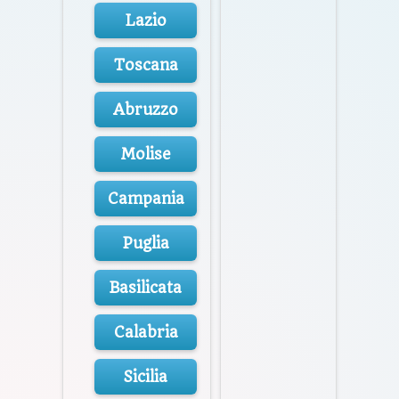
Lazio
Toscana
Abruzzo
Molise
Campania
Puglia
Basilicata
Calabria
Sicilia