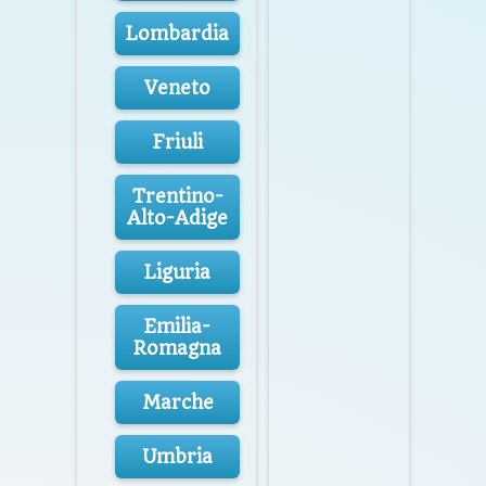
Lombardia
Veneto
Friuli
Trentino-
Alto-Adige
Liguria
Emilia-
Romagna
Marche
Umbria