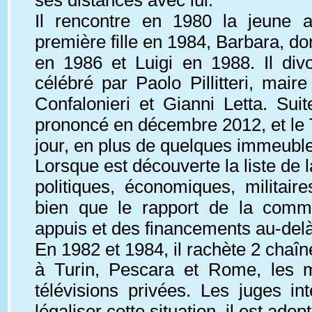
ses distances avec lui.
Il rencontre en 1980 la jeune a
première fille en 1984, Barbara, don
en 1986 et Luigi en 1988. Il di
célébré par Paolo Pillitteri, ma
Confalonieri et Gianni Letta. Sui
prononcé en décembre 2012, et le T
jour, en plus de quelques immeubles
Lorsque est découverte la liste de l
politiques, économiques, militair
bien que le rapport de la commi
appuis et des financements au-delà d
En 1982 et 1984, il rachète 2 chaîne
à Turin, Pescara et Rome, les mê
télévisions privées. Les juges in
légaliser cette situation, il est ado