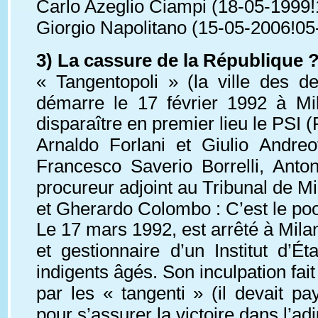
Carlo Azeglio Ciampi (18-05-1999!
Giorgio Napolitano (15-05-2006!0
3) La cassure de la République ?
« Tangentopoli » (la ville des de
démarre le 17 février 1992 à Milan
disparaître en premier lieu le PSI (
Arnaldo Forlani et Giulio Andreo
Francesco Saverio Borrelli, Anton
procureur adjoint au Tribunal de Mi
et Gherardo Colombo : C’est le pool
Le 17 mars 1992, est arrêté à Mila
et gestionnaire d’un Institut d’É
indigents âgés. Son inculpation fa
par les « tangenti » (il devait p
pour s’assurer la victoire dans l’adj