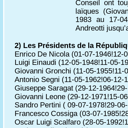
Conseil ont to
laïques (Giova
1983 au 17-04
Andreotti jusqu
2) Les Présidents de la Républiq
Enrico De Nicola (01-07-1946!12-05-
Luigi Einaudi (12-05-1948!11-05-195
Giovanni Gronchi (11-05-1955!11-
Antonio Segni (11-05-1962!06-12-
Giuseppe Saragat (29-12-1964!29-12
Giovanni Leone (29-12-1971!15-06
Sandro Pertini ( 09-07-1978!29-06-1
Francesco Cossiga (03-07-1985!28-
Oscar Luigi Scalfaro (28-05-1992!