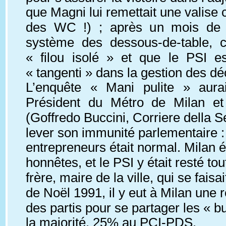
que Magni lui remettait une valise co
des WC !) ; après un mois de ré
système des dessous-de-table, c
« filou isolé » et que le PSI e
« tangenti » dans la gestion des d
L’enquête « Mani pulite » aur
Président du Métro de Milan et 
(Goffredo Buccini, Corriere della Se
lever son immunité parlementaire :
entrepreneurs était normal. Milan ét
honnêtes, et le PSI y était resté tou
frère, maire de la ville, qui se fai
de Noël 1991, il y eut à Milan une 
des partis pour se partager les « b
la majorité, 25% au PCI-PDS.