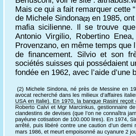
Berlusconi, voir le site : 
altriabusi
Mais ce qui a fait remarquer cette “
de Michele Sindona
 en 1985, ont 
(2)
mafia sicilienne. Il se trouve q
Antonio Virgilio, Robertino Enea
Provenzano, en même temps que l’en
de financement. Silvio et son f
sociétés suisses qui possédaient un
fondée en 1962, avec l’aide d’une 
(2) Michele Sindona, né près de Messine en 1920
avocat recherché dans les milieux d’affaires ital
USA en Italie). En 1970, la banque Rasini reçoit 
Roberto Calvi et Mgr Marcinkus, gestionnaire de 
clandestins de devises (que l’on ne connaîtra ja
payéune cotisation de 100.000 lires). En 1974, Sind
arrêté, puis libéré contre une caution d’un demi
mars 1986, et meurt empoisonné au cyanure 2 jours