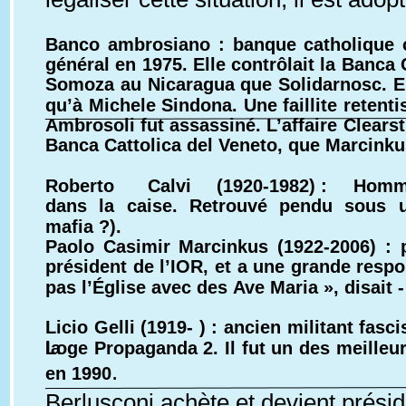
Banco ambrosiano : banque catholique c
général en 1975. Elle contrôlait la Banca 
Somoza au Nicaragua que Solidarnosc. Elle 
qu’à Michele Sindona. Une faillite retent
Ambrosoli fut assassiné. L’affaire Clearst
Banca Cattolica del Veneto, que Marcinkus
Roberto
Calvi
(1920-1982) :
Hom
dans la caise. Retrouvé pendu sous 
mafia ?).
Paolo Casimir Marcinkus (1922-2006) : 
président de l’IOR, et a une grande respo
pas l’Église avec des Ave Maria », disait - 
Licio Gelli (1919- ) : ancien militant fa
la
Loge Propaganda 2. Il fut un des meilleur
.
en 1990
Berlusconi achète et devient prési