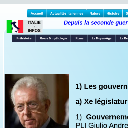
Depuis la seconde guerr
1) Les gouverne
a) Xe législatur
1)
Gouverneme
PLI Giulio Andreo